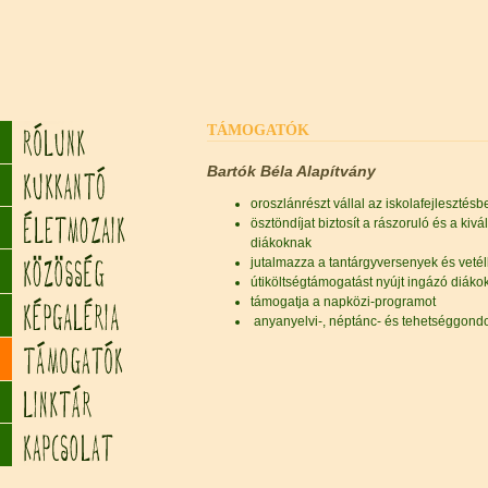
TÁMOGATÓK
Bartók Béla Alapítvány
oroszlánrészt vállal az iskolafejlesztésb
ösztöndíjat biztosít a rászoruló és a ki
diákoknak
jutalmazza a tantárgyversenyek és vetél
útiköltségtámogatást nyújt ingázó diáko
támogatja a napközi-programot
anyanyelvi-, néptánc- és tehetséggondo