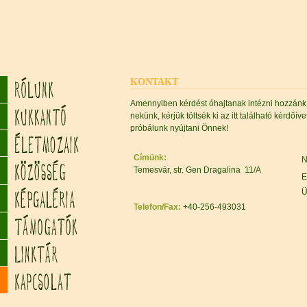
KONTAKT
Amennyiben kérdést óhajtanak intézni hozzánk
nekünk, kérjük töltsék ki az itt található kérdőí
próbálunk nyújtani Önnek!
Címünk:
N
Temesvár, str. Gen Dragalina 11/A
E
Ü
Telefon/Fax:
+40-256-493031