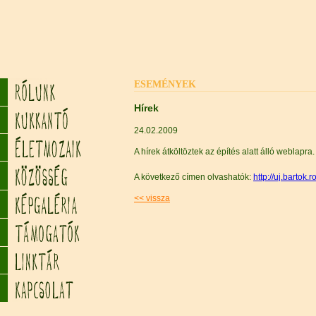
ESEMÉNYEK
Hírek
24.02.2009
A hírek átköltöztek az építés alatt álló weblapra.
A következő címen olvashatók:
http://uj.bartok.r
<< vissza